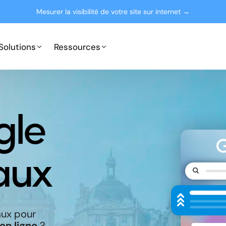
Mesurer la visibilité de votre site sur internet →
Solutions
Ressources
Google Ads
Partenaires
gle
Microsoft Advertising
Presse
Le blog
aux
aux
pour
en ligne
?