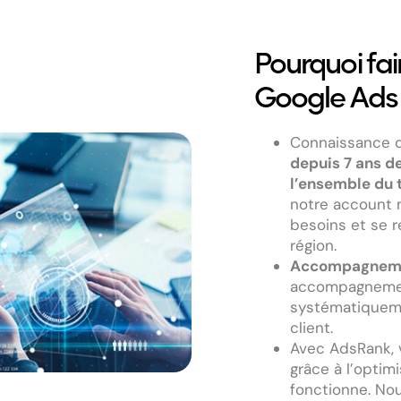
Pourquoi fa
Google Ads 
Connaissance d
depuis 7 ans d
l’ensemble du t
notre account 
besoins et se r
région.
Accompagneme
accompagnemen
systématiquemen
client.
Avec AdsRank, 
grâce à l’opti
fonctionne. Nou