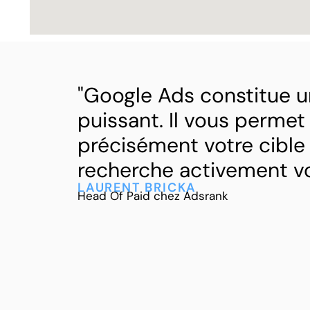
"Google Ads constitue un
puissant. Il vous permet
précisément votre cible 
recherche activement vo
LAURENT BRICKA
Head Of Paid chez Adsrank