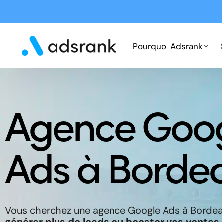
Pourquoi Adsrank
Fonctionnement
Agence Goo
Expertises
Cas clients
Ads à Borde
Vous cherchez une agence Google Ads à
Borde
générer plus de leads ou booster vos ventes 