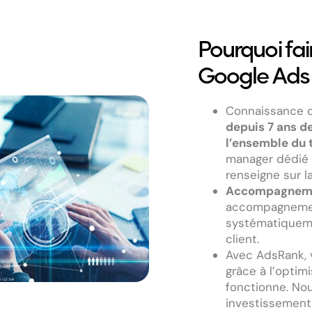
Pourquoi fa
Google Ads 
Connaissance d
depuis 7 ans d
l’ensemble du t
manager dédié 
renseigne sur la
Accompagneme
accompagnemen
systématiquemen
client.
Avec AdsRank, 
grâce à l’opti
fonctionne. Nou
investissement