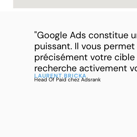
"Google Ads constitue un
puissant. Il vous permet
précisément votre cible 
recherche activement vo
LAURENT BRICKA
Head Of Paid chez Adsrank