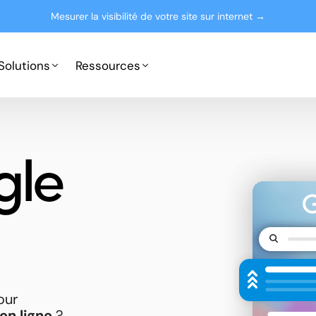
Mesurer la visibilité de votre site sur internet →
Solutions
Ressources
Google Ads
Partenaires
gle
Microsoft Advertising
Presse
Le blog
our
en ligne
?