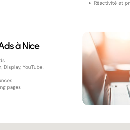
Réactivité et p
Ads à Nice
ds
 Display, YouTube,
mances
ing pages