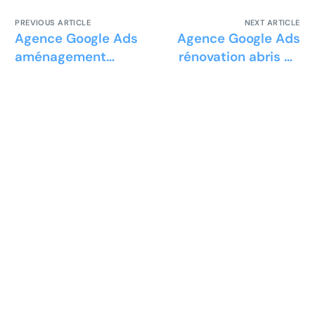
PREVIOUS ARTICLE
NEXT ARTICLE
Agence Google Ads
Agence Google Ads
aménagement
rénovation abris de
urbain
piscine
Prêt à développer votre
entreprise ?
Découvrez la solution maintenant