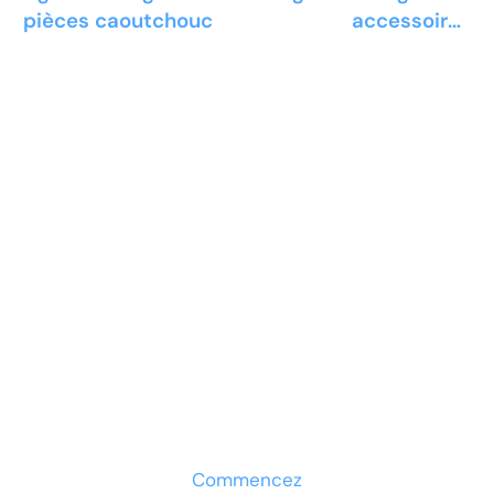
pièces caoutchouc
accessoires
machines à broder
Prêt à développer votre
entreprise ?
Découvrez la solution maintenant
Commencez