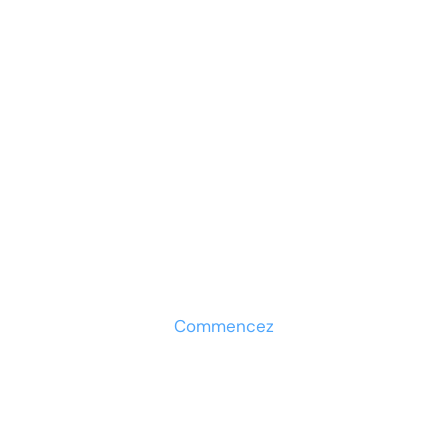
Prêt à développer votre
entreprise ?
Découvrez la solution maintenant
Commencez