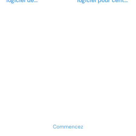
logiciel de
logiciel pour centre
conception
de formation
Prêt à développer votre
entreprise ?
Découvrez la solution maintenant
Commencez