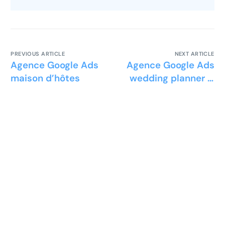
PREVIOUS ARTICLE
NEXT ARTICLE
Agence Google Ads
Agence Google Ads
maison d’hôtes
wedding planner &
domaines de
réception mariage
Prêt à développer votre