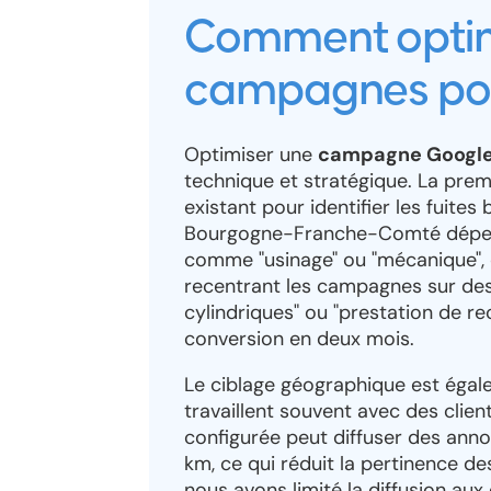
Comment optim
campagnes pour 
Optimiser une
campagne Google 
technique et stratégique. La pre
existant pour identifier les fuites
Bourgogne-Franche-Comté dépens
comme "usinage" ou "mécanique", q
recentrant les campagnes sur des
cylindriques" ou "prestation de re
conversion en deux mois.
Le ciblage géographique est égale
travaillent souvent avec des cli
configurée peut diffuser des ann
km, ce qui réduit la pertinence de
nous avons limité la diffusion au