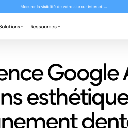
Mesurer la visibilité de votre site sur internet →
Solutions
Ressources
Google Ads
Partenaires
ence Google 
Microsoft Advertising
Presse
Le blog
ins esthétique
gnement dent