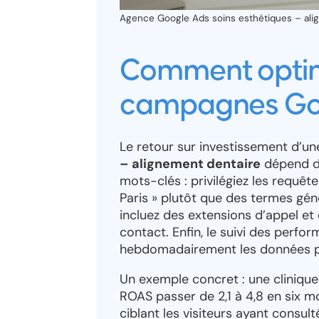
Agence Google Ads soins esthétiques – align
Comment optimi
campagnes Goo
Le retour sur investissement d’u
– alignement dentaire
dépend de
mots-clés : privilégiez les requê
Paris » plutôt que des termes géné
incluez des extensions d’appel et d
contact. Enfin, le suivi des perfo
hebdomadairement les données pou
Un exemple concret : une cliniqu
ROAS passer de 2,1 à 4,8 en six mo
ciblant les visiteurs ayant consulté