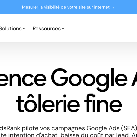
Mesurer la visibilité de votre site sur internet →
Solutions
Ressources
Google Ads
Partenaires
ence Google 
Microsoft Advertising
Presse
Le blog
tôlerie fine
: AdsRank pilote vos campagnes Google Ads (SEA)
te intention d'achat, baisse du coût par lead. A