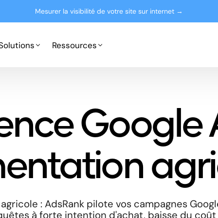
Mesurer la visibilité de votre site sur internet →
Solutions
Ressources
Google Ads
Partenaires
ence Google 
Microsoft Advertising
Presse
Le blog
mentation agri
 agricole : AdsRank pilote vos campagnes Googl
uêtes à forte intention d'achat, baisse du coût