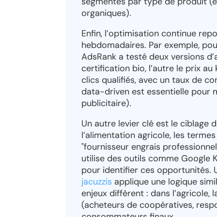
segmentés par type de produit (ex
organiques).
Enfin, l’optimisation continue re
hebdomadaires. Par exemple, pour
AdsRank a testé deux versions d’a
certification bio, l’autre le prix a
clics qualifiés, avec un taux de 
data-driven est essentielle pour 
publicitaire).
Un autre levier clé est le ciblage
l’alimentation agricole, les terme
"fournisseur engrais professionne
utilise des outils comme Google 
pour identifier ces opportunités.
jacuzzis
applique une logique simila
enjeux diffèrent : dans l’agricole,
(acheteurs de coopératives, respo
consommateurs finaux.