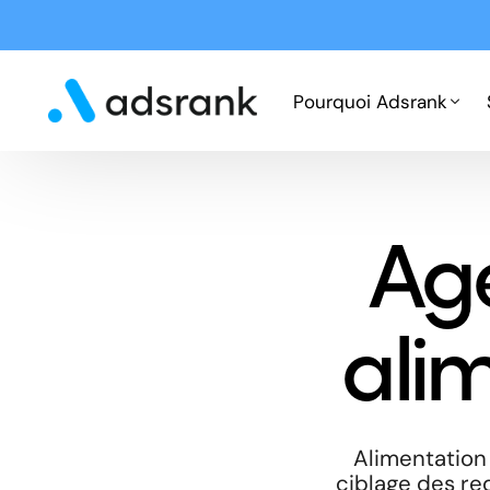
Pourquoi Adsrank
Fonctionnement
Ag
Expertises
Cas clients
ali
Alimentation
ciblage des req