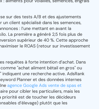
 : aliments pour volailles, semences, engrais
pose sur des tests A/B et des ajustements
 un client spécialisé dans les semences,
nnonces : l’une mettant en avant la
u kilo. La première a généré 2,5 fois plus de
conversion supérieur de 40 %. Cette approche
maximiser le ROAS (retour sur investissement
 des requêtes à forte intention d’achat. Dans
s comme "achat aliment bétail en gros" ou
l" indiquent une recherche active. AdsRank
Keyword Planner et des données internes
 Une
agence Google Ads vente de spas et
ire pour cibler les particuliers, mais les
 la priorité est de toucher les décideurs
nsables d’élevage) plutôt que les