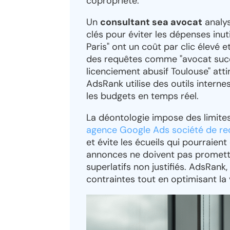
copropriété.
Un
consultant sea avocat
analy
clés pour éviter les dépenses in
Paris" ont un coût par clic élevé 
des requêtes comme "avocat succe
licenciement abusif Toulouse" atti
AdsRank utilise des outils interne
les budgets en temps réel.
La déontologie impose des limites 
agence Google Ads société de r
et évite les écueils qui pourraien
annonces ne doivent pas promettre
superlatifs non justifiés. AdsRank
contraintes tout en optimisant la v