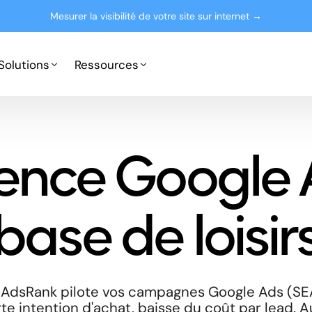
Mesurer la visibilité de votre site sur internet →
Solutions
Ressources
Google Ads
Partenaires
ence Google 
Microsoft Advertising
Presse
Le blog
base de loisir
 : AdsRank pilote vos campagnes Google Ads (SE
te intention d'achat, baisse du coût par lead. A