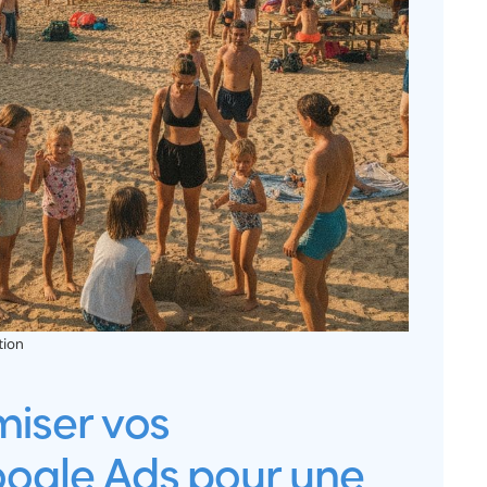
tion
iser vos
gle Ads pour une