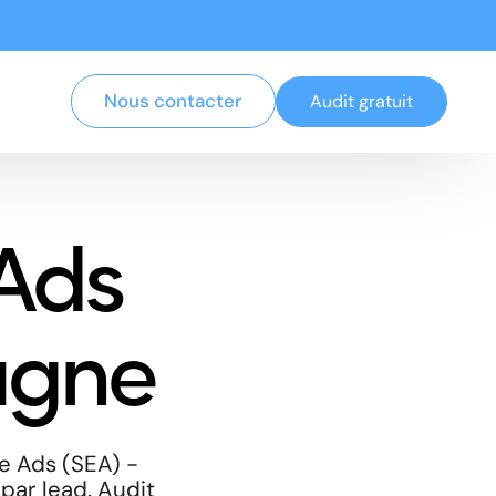
Nous contacter
Audit gratuit
Ads
agne
e Ads (SEA) -
 par lead. Audit