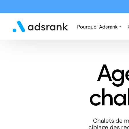
Pourquoi Adsrank
Fonctionnement
Ag
Expertises
Cas clients
cha
Chalets de m
ciblage des req