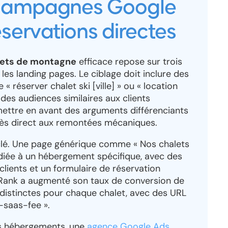
 campagnes Google
servations directes
ets de montagne
efficace repose sur trois
t les landing pages. Le ciblage doit inclure des
réserver chalet ski [ville] » ou « location
des audiences similaires aux clients
mettre en avant des arguments différenciants
ccès direct aux remontées mécaniques.
 clé. Une page générique comme « Nos chalets
diée à un hébergement spécifique, avec des
clients et un formulaire de réservation
dsRank a augmenté son taux de conversion de
 distinctes pour chaque chalet, avec des URL
-saas-fee ».
urs hébergements, une
agence Google Ads