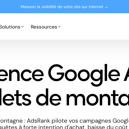
Mesurer la visibilité de votre site sur internet →
Solutions
Ressources
Google Ads
Partenaires
ence Google 
Microsoft Advertising
Presse
Le blog
lets de mont
ontagne : AdsRank pilote vos campagnes Googl
uêtes à forte intention d'achat, baisse du coût