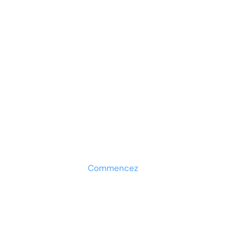
Prêt à développer votre
entreprise ?
Découvrez la solution maintenant
Commencez