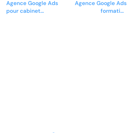
Agence Google Ads
Agence Google Ads
pour cabinet
formation
d’études
hypnothérapie
quantitatives
Prêt à développer votre
entreprise ?
Découvrez la solution maintenant