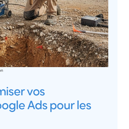
on
iser vos
gle Ads pour les