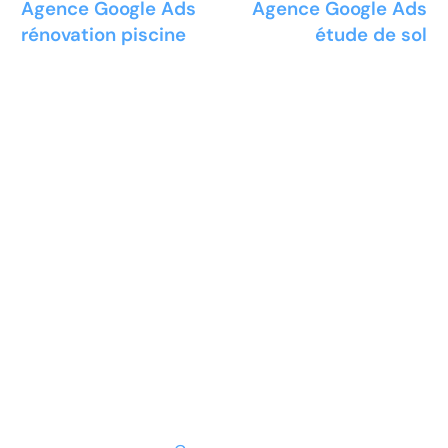
Agence Google Ads
Agence Google Ads
rénovation piscine
étude de sol
Prêt à développer votre
entreprise ?
Découvrez la solution maintenant