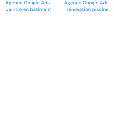
Agence Google Ads
Agence Google Ads
peintre en bâtiment
rénovation piscine
Prêt à développer votre
entreprise ?
Découvrez la solution maintenant