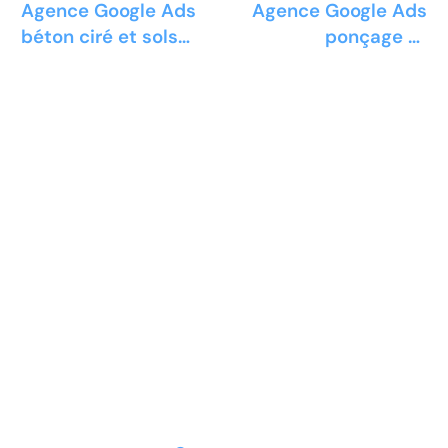
Agence Google Ads
Agence Google Ads
béton ciré et sols
ponçage et
décoratifs
polissage sols
Prêt à développer votre
entreprise ?
Découvrez la solution maintenant