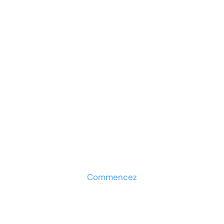
Prêt à développer votre
entreprise ?
Découvrez la solution maintenant
Commencez