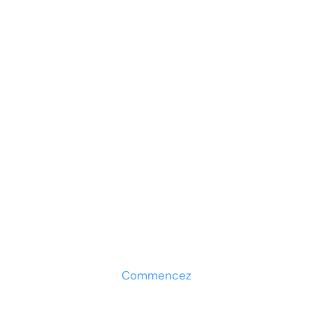
SS3 SS4
Prêt à développer votre
entreprise ?
Découvrez la solution maintenant
Commencez