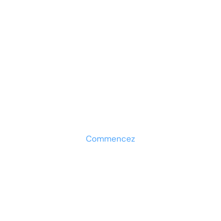
Prêt à développer votre
entreprise ?
Découvrez la solution maintenant
Commencez