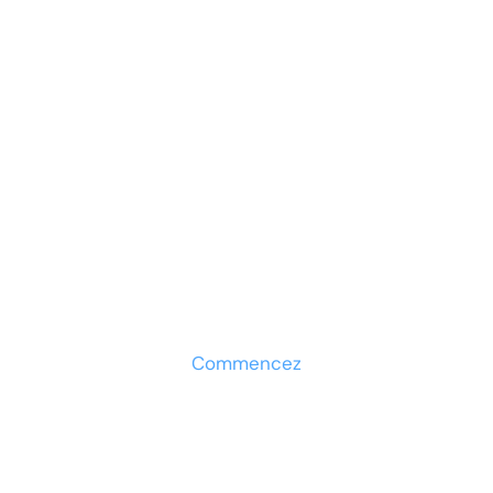
Prêt à développer votre
entreprise ?
Découvrez la solution maintenant
Commencez