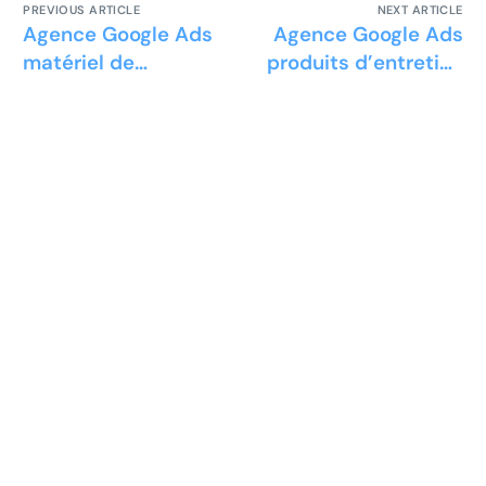
PREVIOUS ARTICLE
NEXT ARTICLE
Agence Google Ads
Agence Google Ads
matériel de
produits d’entretien
détection
pour location
saisonnière
Prêt à développer votre
entreprise ?
Découvrez la solution maintenant