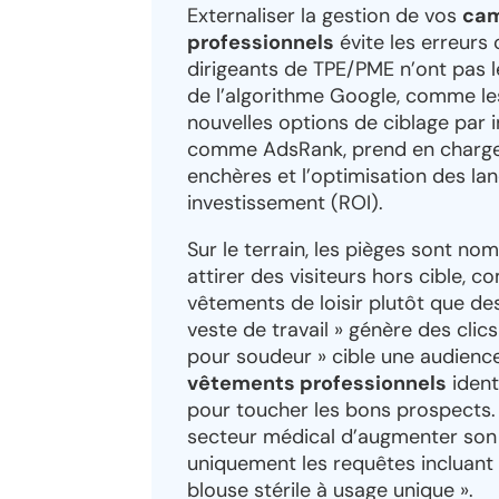
Externaliser la gestion de vos
cam
professionnels
évite les erreurs
dirigeants de TPE/PME n’ont pas l
de l’algorithme Google, comme les
nouvelles options de ciblage par 
comme AdsRank, prend en charge l
enchères et l’optimisation des la
investissement (ROI).
Sur le terrain, les pièges sont n
attirer des visiteurs hors cible, 
vêtements de loisir plutôt que de
veste de travail » génère des clics
pour soudeur » cible une audienc
vêtements professionnels
ident
pour toucher les bons prospects. 
secteur médical d’augmenter son 
uniquement les requêtes incluan
blouse stérile à usage unique ».