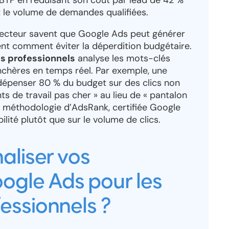
BTP en réduisant son coût par lead de 42 %
t le volume de demandes qualifiées.
secteur savent que Google Ads peut générer
nt comment éviter la déperdition budgétaire.
s professionnels
analyse les mots-clés
nchères en temps réel. Par exemple, une
penser 80 % du budget sur des clics non
 de travail pas cher » au lieu de « pantalon
a méthodologie d’AdsRank, certifiée Google
ilité plutôt que sur le volume de clics.
aliser vos
gle Ads pour les
essionnels ?