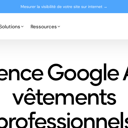
Mesurer la visibilité de votre site sur internet →
Solutions
Ressources
Google Ads
Partenaires
ence Google 
Microsoft Advertising
Presse
Le blog
vêtements
professionnel