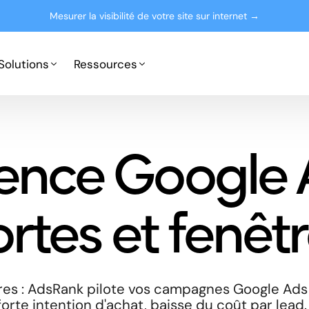
Mesurer la visibilité de votre site sur internet →
Solutions
Ressources
Google Ads
Partenaires
ence Google 
Microsoft Advertising
Presse
Le blog
rtes et fenêt
tres : AdsRank pilote vos campagnes Google Ads 
orte intention d'achat, baisse du coût par lead.