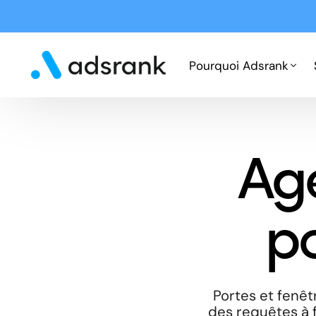
Pourquoi Adsrank
Fonctionnement
Ag
Expertises
Cas clients
po
Portes et fenê
des requêtes à f