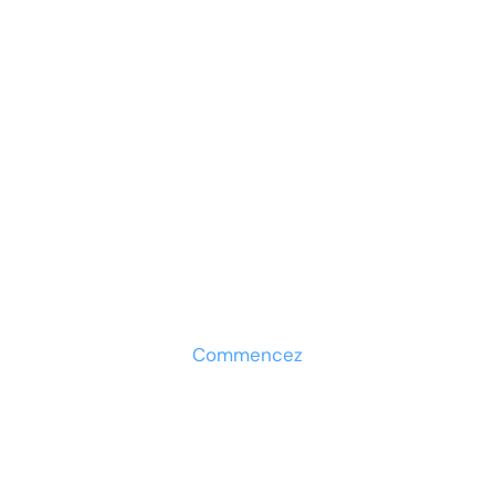
Prêt à développer votre
entreprise ?
Découvrez la solution maintenant
Commencez