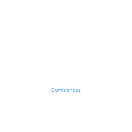
Prêt à développer votre
entreprise ?
Découvrez la solution maintenant
Commencez