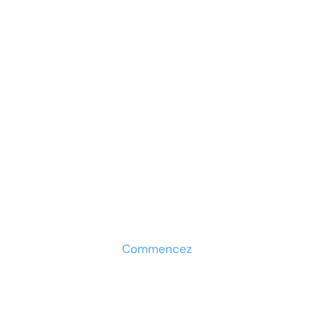
Prêt à développer votre
entreprise ?
Découvrez la solution maintenant
Commencez