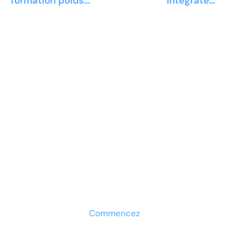
formation poids
intégrateur
lourds
automatisme
Prêt à développer votre
entreprise ?
Découvrez la solution maintenant
Commencez