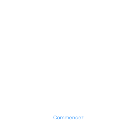
Prêt à développer votre
entreprise ?
Découvrez la solution maintenant
Commencez