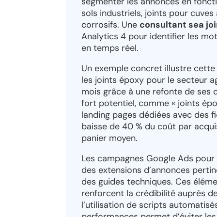
segmenter les annonces en fonctio
sols industriels, joints pour cuve
corrosifs. Une
consultant sea jo
Analytics 4 pour identifier les m
en temps réel.
Un exemple concret illustre cette
les joints époxy pour le secteur 
mois grâce à une refonte de ses 
fort potentiel, comme « joints ép
landing pages dédiées avec des fic
baisse de 40 % du coût par acqui
panier moyen.
Les campagnes Google Ads pour le
des extensions d’annonces pertine
des guides techniques. Ces élémen
renforcent la crédibilité auprès de
l’utilisation de scripts automatis
performances permet d’éviter les