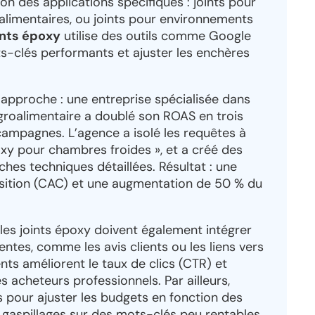
n des applications spécifiques : joints pour
s alimentaires, ou joints pour environnements
ints époxy
utilise des outils comme Google
ots-clés performants et ajuster les enchères
 approche : une entreprise spécialisée dans
agroalimentaire a doublé son ROAS en trois
campagnes. L’agence a isolé les requêtes à
oxy pour chambres froides », et a créé des
hes techniques détaillées. Résultat : une
sition (CAC) et une augmentation de 50 % du
s joints époxy doivent également intégrer
ntes, comme les avis clients ou les liens vers
ts améliorent le taux de clics (CTR) et
s acheteurs professionnels. Par ailleurs,
és pour ajuster les budgets en fonction des
 gaspillages sur des mots-clés peu rentables.