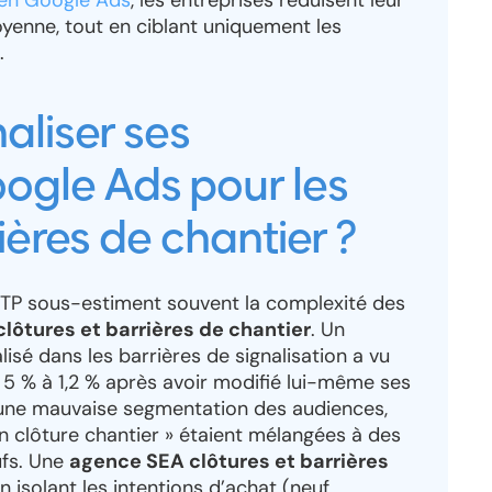
 en Google Ads
, les entreprises réduisent leur
yenne, tout en ciblant uniquement les
.
aliser ses
gle Ads pour les
ières de chantier ?
BTP sous-estiment souvent la complexité des
clôtures et barrières de chantier
. Un
lisé dans les barrières de signalisation a vu
 5 % à 1,2 % après avoir modifié lui-même ses
’une mauvaise segmentation des audiences,
 clôture chantier » étaient mélangées à des
ufs. Une
agence SEA clôtures et barrières
 isolant les intentions d’achat (neuf,