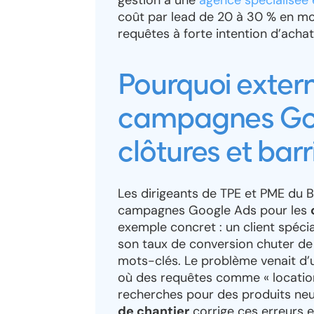
gestion à une
agence spécialisée
coût par lead de 20 à 30 % en mo
requêtes à forte intention d’achat
Pourquoi extern
campagnes Goo
clôtures et barr
Les dirigeants de TPE et PME du 
campagnes Google Ads pour les
exemple concret : un client spécia
son taux de conversion chuter de
mots-clés. Le problème venait d
où des requêtes comme « location
recherches pour des produits ne
de chantier
corrige ces erreurs en