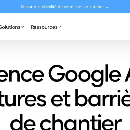
Mesurer la visibilité de votre site sur internet →
Solutions
Ressources
Google Ads
Partenaires
ence Google 
Microsoft Advertising
Presse
Le blog
tures et barri
de chantier