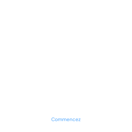
automatisme
aéronautique
Prêt à développer votre
entreprise ?
Découvrez la solution maintenant
Commencez