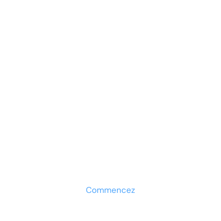
appliquées
Prêt à développer votre
entreprise ?
Découvrez la solution maintenant
Commencez