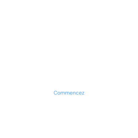
Prêt à développer votre
entreprise ?
Découvrez la solution maintenant
Commencez