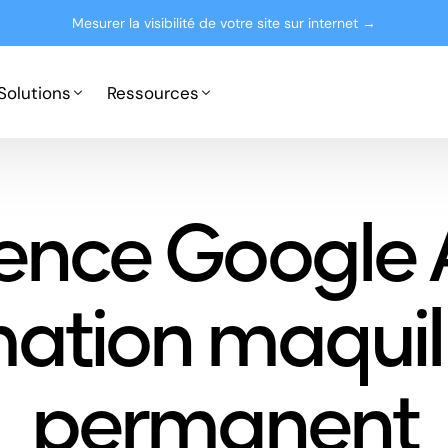
Mesurer la visibilité de votre site sur internet →
Solutions
Ressources
Google Ads
Partenaires
ence Google 
Microsoft Advertising
Presse
Le blog
mation maquil
permanent