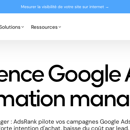
Mesurer la visibilité de votre site sur internet →
Solutions
Ressources
Google Ads
Partenaires
ence Google 
Microsoft Advertising
Presse
Le blog
rmation mana
er : AdsRank pilote vos campagnes Google Ads
orte intention d'achat, baisse du coût par lead.