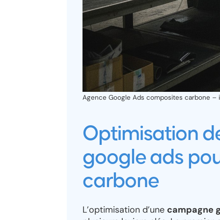
Agence Google Ads composites carbone – il
Optimisation 
google ads pou
carbone
L’optimisation d’une
campagne g