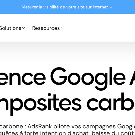
Mesurer la visibilité de votre site sur internet →
Solutions
Ressources
Google Ads
Partenaires
ence Google 
Microsoft Advertising
Presse
Le blog
posites car
arbone : AdsRank pilote vos campagnes Googl
uêtes à forte intention d'achat, baisse du coût