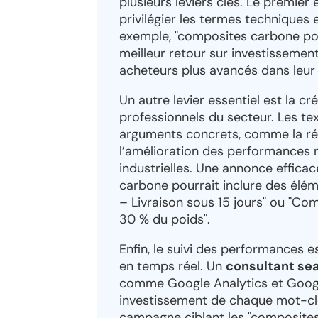
plusieurs leviers clés. Le premier 
privilégier les termes techniques 
exemple, "composites carbone pou
meilleur retour sur investissement
acheteurs plus avancés dans leur
Un autre levier essentiel est la 
professionnels du secteur. Les te
arguments concrets, comme la ré
l’amélioration des performances
industrielles. Une annonce effica
carbone pourrait inclure des él
– Livraison sous 15 jours" ou "C
30 % du poids".
Enfin, le suivi des performances 
en temps réel. Un
consultant se
comme Google Analytics et Googl
investissement de chaque mot-clé
campagne ciblant les "composites