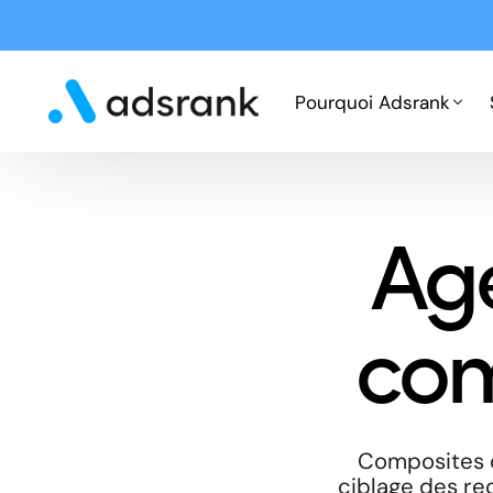
Pourquoi Adsrank
Fonctionnement
Ag
Expertises
Cas clients
com
Composites c
ciblage des req