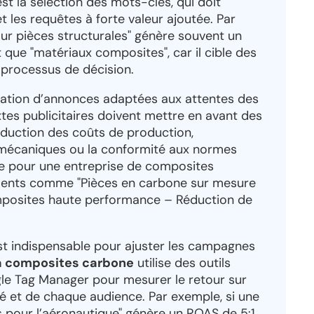
est la sélection des mots-clés, qui doit
et les requêtes à forte valeur ajoutée. Par
r pièces structurales" génère souvent un
 que "matériaux composites", car il cible des
 processus de décision.
création d’annonces adaptées aux attentes des
xtes publicitaires doivent mettre en avant des
duction des coûts de production,
 mécaniques ou la conformité aux normes
ce pour une entreprise de composites
éments comme "Pièces en carbone sur mesure
omposites haute performance – Réduction de
est indispensable pour ajuster les campagnes
a composites carbone
utilise des outils
e Tag Manager pour mesurer le retour sur
 et de chaque audience. Par exemple, si une
 pour l’aéronautique" génère un ROAS de 5:1,