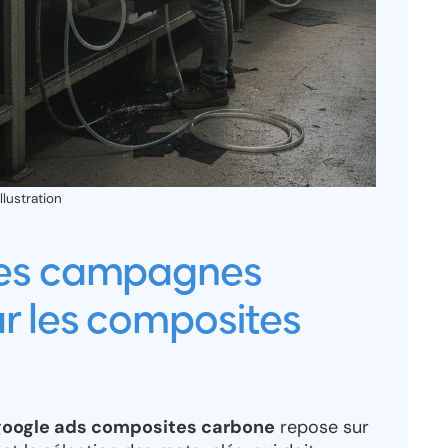
lustration
des campagnes
r les composites
oogle ads composites carbone
repose sur