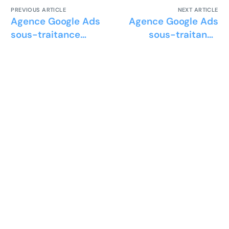
PREVIOUS ARTICLE
NEXT ARTICLE
Agence Google Ads
Agence Google Ads
sous-traitance
sous-traitance
pharmaceutique
ferroviaire
Prêt à développer votre
entreprise ?
Découvrez la solution maintenant