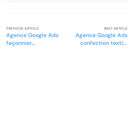
PREVIOUS ARTICLE
NEXT ARTICLE
Agence Google Ads
Agence Google Ads
façonnier
confection textile
cosmétique
française
Prêt à développer votre