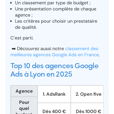
Un classement par type de budget ;
Une présentation complète de chaque
agence ;
Les critères pour choisir un prestataire
de qualité.
C’est parti.
➡️ Découvrez aussi notre
classement des
meilleures agences Google Ads en France
.
Top 10 des agences Google
Ads à Lyon en 2025
Agence
1. AdsRank
2. Open five
Pour
quel
Dès 400 €
Dès 1000 €
D